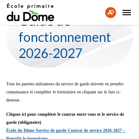
Ouvrir
Fe
la
Ouvrir
Guide de
naviga
la
la
du
barre
bar
site
d'accessibilité.
fonctionnement
d'a
2026-2027
Tous les parents utilisateurs du service de garde doivent en prendre
connaissance et compléter le formulaire en cliquant sur le lien ci-
dessous.
Cliquez ici pour compléter le contrat entre vous et le service de
garde (obligatoire)
École du Dôme Service de garde Contrat de service 2026-2027 –
Remplir le formulaire