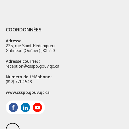
COORDONNÉES
Adresse :
225, rue Saint-Rédempteur
Gatineau (Québec) J8X 2T3
Adresse courriel :
reception@csspo.gouv.qc.ca
Numéro de téléphone :
(819) 771-4548
Site
www.csspo.gouv.qc.ca
web
:
Facebook
LinkedIn
Youtube